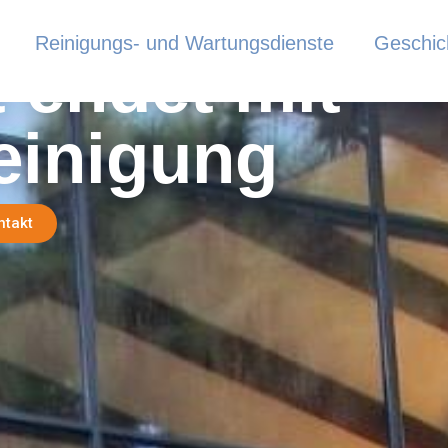
auf Mallorca
Reinigungs- und Wartungsdienste
Geschic
t endet mit
einigung
ntakt