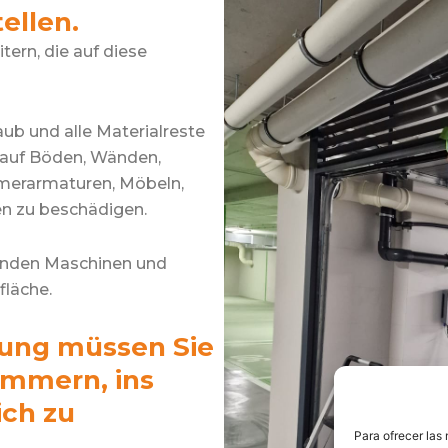
ellen.
tern, die auf diese
aub und alle Materialreste
. auf Böden, Wänden,
mmerarmaturen, Möbeln,
en zu beschädigen.
henden Maschinen und
fläche.
gung müssen Sie
ümmern, ins
ch zu
Para ofrecer las