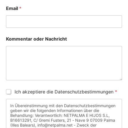
Email
*
Kommentar oder Nachricht
C
Ich akzeptiere die Datenschutzbestimmungen
*
a
s
In Übereinstimmung mit den Datenschutzbestimmungen
i
geben wir die folgenden Informationen über die
l
Behandlung: Verantwortlich: NETPALMA E HIJOS S.L,
l
B16613291, C/ Gremi Fusters, 21 - Nave 9 07009 Palma
a
(Illes Balears), info@netpalma.net - Zweck der